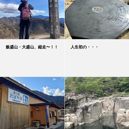
飯盛山・大盛山、縦走〜！！
人生初の・・・