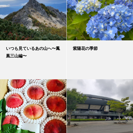
いつも見ているあの山へ〜鳳
紫陽花の季節
凰三山編〜